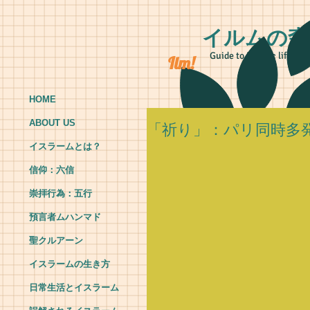
イルムの森
Guide to Islamic life
Ilm!
HOME
ABOUT US
「祈り」：パリ同時多
イスラームとは？
信仰：六信
崇拝行為：五行
預言者ムハンマド
聖クルアーン
イスラームの生き方
日常生活とイスラーム