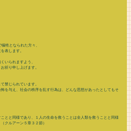
で犠牲となられた方々、 
を表します。 
くいられますよう、 
お祈り申し上げます。 
て禁じられています。 
恐怖を与え、社会の秩序を乱す行為は、どんな思想があったとしてもそ
すことと同様であり、１人の生命を救うことは全人類を救うことと同様
（クルアーン５章３２節） 