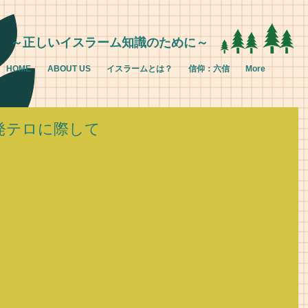
～正しいイスラーム知識のために～
HOME
ABOUT US
イスラームとは？
信仰：六信
More
発テロに際して