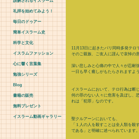
誤解されるイスラーム
礼拝を始めてみよう！
毎日のドゥアー
簡単イスラーム史
科学と文化
11月13日に起きたパリ同時多発テロ
イスラムファッション
そのご親族、ご友人に謹んで哀悼の意
心に響く言葉集
深い悲しみと心痛の中で人々が忍耐強
一日も早く癒しがもたらされますよう
勉強シリーズ
Blog
イスラームにおいて、テロ行為は断じ
何の罪のない人々に危害を及ぼし、
書籍の販売
れは「犯罪」なのです。 
無料プレゼント
イスラーム動画ギャラリー
聖クルアーンにおいても、 
「１人の人を殺すことは全人類を殺
である」と明確に述べられています。