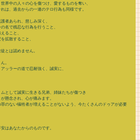
世界中の人々の心を傷つけ、愛するものを奪い、 
れは、過去からの一連のテロ行為も同様です。 
護者あられ、慈しみ深く、 
の名で残忍な行為を行うこと、 
えること、 
を拡散すること、 
 
徒とは認めません。 
ん。 
アッラーの道で忍耐強く、誠実に、 
 
ムとして誠実に生きる兄弟、姉妹たちが傷つき 
が懸念され、心が痛みます。 
の罪のない犠牲者が増えることがないよう、今たくさんのドゥアが必要
安はあなたからのものです。 