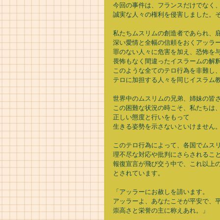
今回の事件は、フランスだけでなく、
誠実な人々の権利を侵害しました。そ
私たちムスリムの創造者であられ、庇
深い愛情と全幅の信頼をおくアッラー
罪のない人々に危害を加え、恐怖を与
畏怖もなく間違ったイスラームの解釈
このような全てのテロ行為を非難し、
テロに加担する人々を同じイスラム教
世界中のムスリムの兄弟、姉妹の皆さ
この困難な状況の時こそ、私たちは、
正しい態度と行いをもって 
生きる姿勢を示さないといけません。
このテロ行為によって、各国でムスリ
理不尽な対応や批判にさらされること
報復宣言が飛び交う中で、これ以上
とされています。 
「アッラーにお赦しを請います。 
アッラーよ、あなたこそが平安で、平
崇高さと栄誉の主に称えあれ。」 