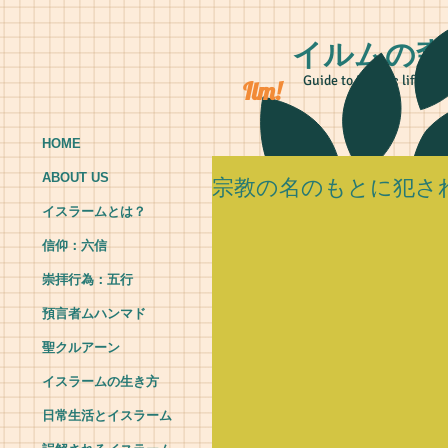
イルムの森
Guide to Islamic life
Ilm!
HOME
ABOUT US
宗教の名のもとに犯さ
イスラームとは？
信仰：六信
崇拝行為：五行
預言者ムハンマド
聖クルアーン
イスラームの生き方
日常生活とイスラーム