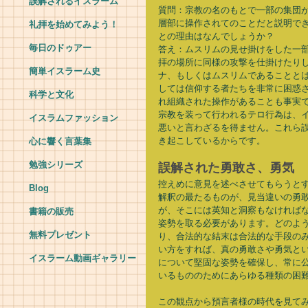
誤解されるイスラーム
質問：宗教の名のもとで一部の集団
層部に操作されてのことだと説明で
礼拝を始めてみよう！
との理由はなんでしょうか？ 
毎日のドゥアー
答え：ムスリムの見せ掛けをした一
拝の場所に同様の攻撃を仕掛けたり
簡単イスラーム史
ナ、もしくはムスリムであることと
しては信仰する者たちを非常に困惑
科学と文化
れ組織された操作があることも事実
宗教を装って行われるテロ行為は、
イスラムファッション
悪いと言わざるを得ません。これら
き起こしているからです。 
心に響く言葉集
勉強シリーズ
誤解された勇敢さ、勇気 
控えめに意見を述べさせてもらうと
Blog
解釈の最たるものが、見当違いの勇
が、そこには英知と洞察もなければ
書籍の販売
姿勢を取る必要があります。どのよ
無料プレゼント
り、合法的な結末は合法的な手段の
い方をすれば、真の勇敢さや勇気と
イスラーム動画ギャラリー
について堅固な姿勢を確保し、常に
いるもののためにあらゆる種類の困難
この観点から預言者様の時代を見て