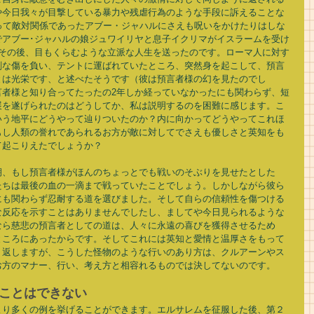
や今日我々が目撃している暴力や残虐行為のような手段に訴えることな
って敵対関係であったアブー・ジャハルにさえも呪いをかけたりはしな
でアブー･ジャハルの娘ジュワイリヤと息子イクリマがイスラームを受け
はその後、目もくらむような立派な人生を送ったのです。ローマ人に対す
刻な傷を負い、テントに運ばれていたところ、突然身を起こして、預言
とは光栄です、と述べたそうです（彼は預言者様の幻を見たのでし
言者様と知り合ってたったの2年しか経っていなかったにも関わらず、短
展を遂げられたのはどうしてか、私は説明するのを困難に感じます。こ
いう地平にどうやって辿りついたのか？内に向かってどうやってこれほ
もし人類の誉れであられるお方が敵に対してでさえも優しさと英知をも
起こりえたでしょうか？ 
期、もし預言者様がほんのちょっとでも戦いのそぶりを見せたとした
たちは最後の血の一滴まで戦っていたことでしょう。しかしながら彼ら
にも関わらず忍耐する道を選びました。そして自らの信頼性を傷つける
な反応を示すことはありませんでしたし、ましてや今日見られるような
なら慈悲の預言者としての道は、人々に永遠の喜びを獲得させるため
ところにあったからです。そしてこれには英知と愛情と温厚さをもって
り返しますが、こうした怪物のような行いのあり方は、クルアーンやス
方のマナー、行い、考え方と相容れるものでは決してないのです。 
ことはできない 
より多くの例を挙げることができます。エルサレムを征服した後、第２