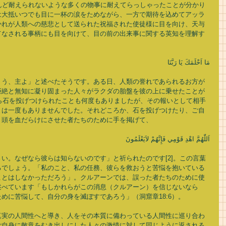
んど耐えられないような多くの物事に耐えてらっしゃったことが分かり
は大抵いつでも目に一杯の涙をためながら、一方で期待を込めてアッラ
かれが人類への慈悲として送られた祝福された使徒様に目を向け、天与
てなされる事柄にも目を向けて、目の前の出来事に関する英知を理解す
مَا اَحْلَمَكَ يَا رَبَّنَا 
ょう、主よ」と述べたそうです。ある日、人類の誉れであられるお方が
拒絶と無知に凝り固まった人々がラクダの胎盤を彼の上に乗せたことが
から石を投げつけられたことも何度もありましたが、その報いとして相手
とは一度もありませんでした。それどころか、石を投げつけたり、ご自
頭を血だらけにさせた者たちのために手を掲げて、 
اَللّٰهُمَّ اهْدِ قَوْمِي فَإِنَّهُمْ لاَيَعْلَمُونَ 
い。なぜなら彼らは知らないのです」と祈られたのです[2]。この言葉
るでしょう。「私のこと、私の任務、彼らを救おうと苦悩を抱いている
ことはしなかっただろう」。クルアーンでは、誤った者たちのために使
述べています「もしかれらがこの消息（クルアーン）を信じないなら
めに苦悩して、自分の身を滅ぼすであろう」（洞窟章18:6）。 
真実の人間性へと導き、人をその本質に備わっている人間性に巡り合わ
ご自身に敵意をむき出しにした人々の激情に対して同じように返される