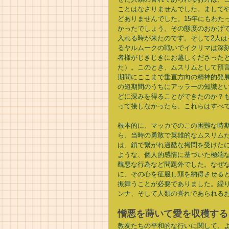
ことはなさりませんでした。まして
どありませんでした。15年にもわた
かったでしょう。その態度のおかげ
入れる時が来たのです。そして2人
るヤルムークの戦いでイクリマは深
者様がじきじきにお越しくださった
た）。このとき、ムスリムとして預
期間にここまで垂直方向の精神的発
の短期間のうちにアッラーの知識と
どに深みを得ることができたのか？
って接しなかったら、これらはすべて
根本的に、マッカでのこの困難な時
ら、当時の勇敢で英雄的なムスリム
は、鎖で繋がれ過酷な拷問を受けた
ような、個人的感情に基づいた極端
醜悪な行為など問題外でした。なぜ
に、その心を征服し頭を納得させる
振舞うことが必要でありました。繰
ンナ、そして人類の誉れであられるお
憎悪を蒔いて愛を収穫する
教友たちの平和的な行いに関して、