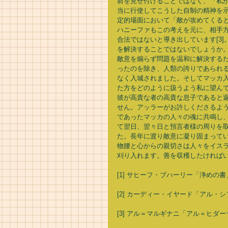
前を見せ付けることではなく、「私
当に行使してこうした自制の精神を
定的場面において「敵が攻めてくる
ハニーファもこの考えを元に、相手
合法ではないと導き出しています[3
を解決することではないでしょうか
敵意を煽らず問題を温和に解決する
ったのを除き、人類の誇りであられ
なく入城されました。そしてマッカ
た方をどのように扱うよう私に望ん
彼が高貴な者の高貴な息子であると
せん。アッラーがお許しくださるよう
であったマッカの人々の魂に共鳴し
て翌日、翌々日と預言者様の周りを
た。長年に渡り敵意に凝り固まって
物腰と心からの親切さは人々をイス
刈り入れます。善を収穫したければい
[1] サヒーフ・ブハーリー「浄めの
[2] カーディー・イヤード「アル・シフ
[3] アル＝マルギナニ「アル＝ヒダーヤ