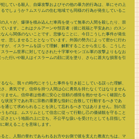
が犯している殺人、自爆攻撃およびその他の暴力的行為は、単にその上
きるでしょうか？ムスリムの住む地域でも同様の行為が発生しているこ
部の人々が、爆弾を積み込んだ車両を使って無辜の人間を殺したり、崇
しています。これはクルアーンや預言者（彼に祝福と平安あれ）のスン
はなんら関係のないことです。悲惨なことに、今日こうした事件が発生
させ、悲しませることとなっています。外国の勢力によって密かに行わ
ですが、イスラームを誤って理解、解釈することから生じる、こうした
イスラーム世界に対してなされた十字軍やモンゴル軍の攻撃よりもなお
誤った行いや殺人はイスラームの顔に泥を塗り、さらに甚大な損害を引
するなら、我々の時代にそうした事件を引き起こしている誤った理解、
敢さ、勇気です。信仰を持つ人間は心に勇気を持たなくてはなりません
なりません。信仰者は他者に安心と信頼の感情を抱かせるべく確固たる
うな状況下であれ常に宗教の重要な指針に合致して行動するべきであ
みを通じて求められることを決して忘れるべきではありません。別の言
いうものは、ムスリムとして信念に従って行動し己の価値観を守ること
公正さという地面の上に立ち、不公平な扱いを受けたとしても目指して
に耐えることを意味します。 
みると、人類の誉れであられるお方やお側で彼を支えた教友たちは、マ