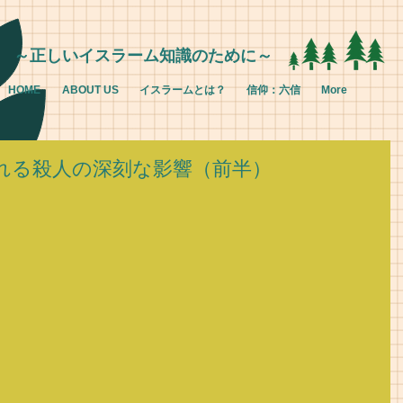
～正しいイスラーム知識のために～
HOME
ABOUT US
イスラームとは？
信仰：六信
More
れる殺人の深刻な影響（前半）