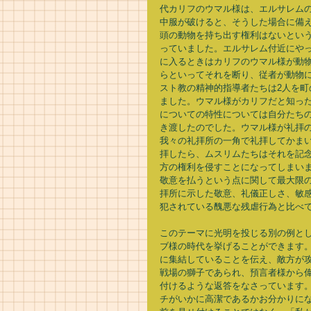
代カリフのウマル様は、エルサレム
中服が破けると、そうした場合に備
頭の動物を持ち出す権利はないとい
っていました。エルサレム付近にや
に入るときはカリフのウマル様が動
らといってそれを断り、従者が動物
スト教の精神的指導者たちは2人を
ました。ウマル様がカリフだと知っ
についての特性については自分たち
き渡したのでした。ウマル様が礼拝
我々の礼拝所の一角で礼拝してかま
拝したら、ムスリムたちはそれを記
方の権利を侵すことになってしまい
敬意を払うという点に関して最大限
拝所に示した敬意、礼儀正しさ、敏
犯されている醜悪な残虐行為と比べて
このテーマに光明を投じる別の例と
ブ様の時代を挙げることができます
に集結していることを伝え、敵方が
戦場の獅子であられ、預言者様から
付けるような返答をなさっています
チがいかに高潔であるかお分かりに