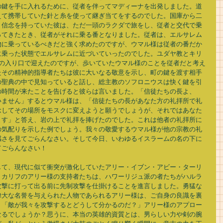
の鍵を手に入れるために、従者を伴ってマディーナを出発しました。道
えて携帯していた針と糸を使って継ぎ当てをするのでした。国庫から二
う信念を持っていた彼は、ただ一頭のラクダで旅をし、従者と交代で乗
ってきたとき、従者がそれに乗る番となりました。従者は、エルサレム
物に乗っているべきだと強く求めたのですが、ウマル様は従者の番だか
に乗った状態でエルサレムに近づいていったのでした。ユダヤ教とキリ
町の入り口で迎えたのですが、歩いていたウマル様のことを従者だと考え
たその精神的指導者たちは彼に大いなる敬意を示し、町の鍵を渡す相手
の聖典の中で見知っていると話し、総主教のソフロニウスは快く鍵を引
の時間が来たことを告げると彼らは言いました。「信徒たちの長よ、
いません」するとウマル様は、「信徒たちの長があなた方の礼拝所で礼
念してその場所をモスクに変えようと願うでしょうが、それではあなた
ます」と答え、岩の上で礼拝を捧げたのでした。これは他者の礼拝所に
の気配りを示した例でしょう。我々の敬愛するウマル様が他の宗教の礼
感さを見てごらんなさい。そして今日、いわゆるイスラームの名の下に
ごらんなさい！ 
して、現代に似て衝突が激化していたアリー・イブン・アビー・ターリ
。カリフのアリー様の支持者たちは、ハワーリジュ派の者たちがハルラ
攻撃に打って出る前に先制攻撃を仕掛けることを進言しました。勇猛な
偉大な名誉を与えられた人物であられるアリー様は、ご自身の良識を裏
。「敵が我々を攻撃するとどうして分かるのだ？」アリー様のアプロー
なるでしょうか？思うに、本当の英雄的資質とは、男らしい力や剣の腕