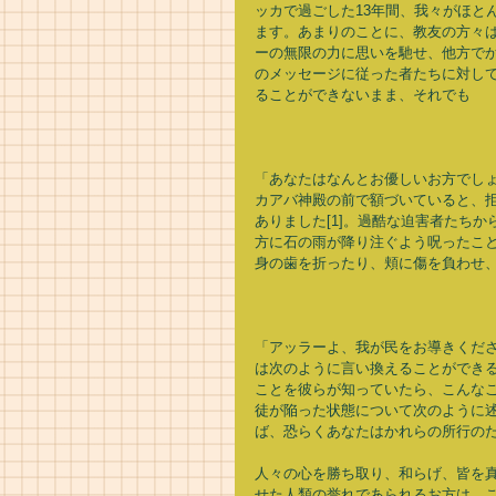
ッカで過ごした13年間、我々がほと
ます。あまりのことに、教友の方々
ーの無限の力に思いを馳せ、他方で
のメッセージに従った者たちに対し
ることができないまま、それでも 
「あなたはなんとお優しいお方でし
カアバ神殿の前で額づいていると、
ありました[1]。過酷な迫害者たち
方に石の雨が降り注ぐよう呪ったこ
身の歯を折ったり、頬に傷を負わせ、
「アッラーよ、我が民をお導きくださ
は次のように言い換えることができ
ことを彼らが知っていたら、こんな
徒が陥った状態について次のように
ば、恐らくあなたはかれらの所行のた
人々の心を勝ち取り、和らげ、皆を
せた人類の誉れであられるお方は、