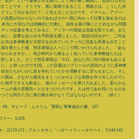
が、私が」という傲慢さが太鼓のごとく鳴り響く瞬間に、意志の力を正
示すことです。そうです、真に英雄であること、勇敢さは、こうした決
とどうして分かるのだ？」と言えることなのです。イマーム・アブー・
方の意図が分からないのであればその一団に向かって行軍を進めるのは
]。本当に大切なのは戦略的に行動し、損失を最小限にとどめながら問題
。マッカ征服を考えてみると、アッラーの使徒は流血を防ぐため、また
ために、必要なあらゆる予防策を講じました。抵抗の試みが一、二件あ
るお方は多神教者が大部分を占めていたマッカに流血も死者も出すこと
入城を果たした後、預言者様は人々にこう問いかけられました。「あな
でおられますか」。幼少時代から彼をよく知っていた多神教徒たちは、
返答しました。そこで預言者様は「今日、あなた方に何の咎めもありま
に」と仰ったのです[4]。この言葉はジブリールの息吹のように多神教
、自分たちがいかに道を外れていたかを理解するに至らせました。そし
取り囲み、さながら後光をまとったかのような状態を作り出したのでし
いた相手でさえも軟化し、彼のメッセージを受け入れました。柔らかな
ラームの善の雰囲気へとひきつけたのです。人は何であれ蒔いたものを
つでも四方八方に善の種を蒔かなくてはならないのです。（続く） 
書」69、サヒーフ・ムスリム「聖戦と軍事遠征の書」107
ァー」1/105
」2/170-171；アル＝カサニ「バダーイウッ＝サナーイ」7/140-142