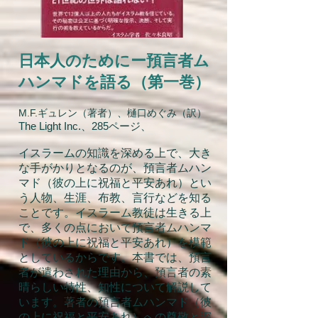
日本人のためにー預言者ム
ハンマドを語る（第一巻）
M.F.ギュレン（著者）、樋口めぐみ（訳）
The Light Inc.、285ページ、
イスラームの知識を深める上で、大き
な手がかりとなるのが、預言者ムハン
マド（彼の上に祝福と平安あれ）とい
う人物、生涯、布教、言行などを知る
ことです。イスラーム教徒は生きる上
で、多くの点において預言者ムハンマ
ド（彼の上に祝福と平安あれ）を模範
としているからです。本書では、預言
者が遣わされた理由から、預言者の素
晴らしい特性、知性について解説して
います。著者の預言者ムハンマド（彼
の上に祝福と平安あれ）への尊敬と深