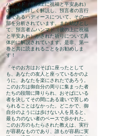
ハンマド（彼の上に祝福と平安あれ）
の特性を詳しく解説し、預言者の言行
録であるハディースについて、その一
部を分析されています。また結びとし
て、預言者ムハンマド（彼の上に祝福
と平安あれ）がされた祈りについて具
体的に解説されています。是非、第一
巻と共に読まれることをお勧めしま
す！
「そのお方はおそばに座ったとして
も、あなたの友人と座っているかのよ
うに、あなたを楽にされたであろう。
このお方は御自分の周りに集まった者
たちの段階に降りられ、おそばにいる
者を決してその間にある違いで苦しめ
られることはなかった。どこかで、御
自分のようには歩けない人を見ると、
最も力のない者のペースで歩かれた。
このお方のもたらされた教えは、実行
が容易なものであり、誰もが容易に実