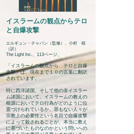
イスラームの観点からテロ
と自爆攻撃
エルギュン・チャパン（監修）、小村 桜
（訳）
The Light Inc.、113ページ、
「イスラームの観点から テロと自爆
攻撃」は、現在まで１０の言葉に翻訳
されています。
特に西洋諸国、そして他の非イスラー
ム諸国において、イスラームの教えの
根源においてテロ行為がどのように位
置づけられているか、罪もない人々が
宗教上の必要性という名目で自爆攻撃
によって殺されることが、本当に教え
に基づいたものなのかという問いへの