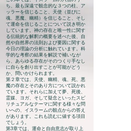
ち、最も深遠で観念的な３つの柱、ア
ッラーを信じること、天使（並びに
魂、悪魔、幽精）を信じること、そし
て運命を信じることについて説き明か
しています。神の存在と唯一性に関す
る伝統的な解釈の概要を述べた後、自
然や自然界の法則および要因に関する
今日の理論の分析に触れています。科
学的な考察の結果を解説で補いなが
ら、あらゆる存在がそのつくり手なし
に自らを創り出すことが可能がどう
か、問いかけられます。
第２章では、天使、幽精、魂、死、悪
魔の存在とそのあり方について説かれ
ています。それらに加えて夢、死後、
霊媒、ヨガ、そして疑念といったスピ
リチュアルなテーマに関する様々な問
いへの、イスラームの観点からの答え
があります。これも読むに値する項目
でしょう。
第3章では、運命と自由意志が取り上