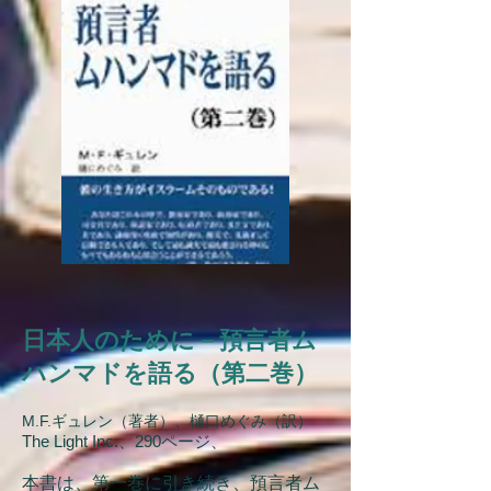
日本人のために－預言者ム
ハンマドを語る（第二巻）
M.F.ギュレン（著者）、樋口めぐみ（訳）
The Light Inc.、290ページ、
本書は、第一巻に引き続き、預言者ム