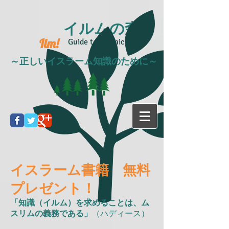
イルムの森
Ilm!
Guide to Islamic life
～正しいイスラーム知識のために～
イスラーム書籍 無料
プレゼント！
「知識（イルム）を求めることは、ム
スリムの義務である」
（
ハディース）