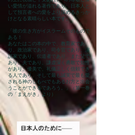
い愛情が溢れる著作であり、日本人と
して預言者への愛をより深めるきっか
けとなる素晴らしい本です。
「彼の生き方がイスラームそのもので
ある！
あなたはこの本の中で、教育家であ
り、政治家であり、司令官であり、演
説家であり、伝道者であり、また父で
あり、夫であり、謙虚深く勇敢で知性
があり、優美で、礼儀正しく信頼でき
る人であり、そして最も誠実で最も愛
される神のしもべでもあるお方と出会
うことができるであろう。」（第一巻
の「まえがき」より）