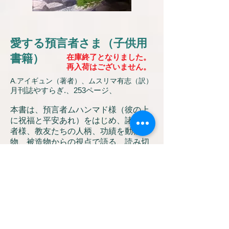
愛する預言者さま（子供用
書籍）
在庫終了となりました。
再入荷はございません。
A.アイギュン（著者）、ムスリマ有志（訳）
月刊誌やすらぎ.、253ページ、
本書は、預言者ムハンマド様（彼の上
に祝福と平安あれ）をはじめ、諸預言
者様、教友たちの人柄、功績を動植
物、被造物からの視点で語る、読み切
りの物語を集めた本です。
ムスリム子供用書籍として、トルコ語
から日本語へムスリム有志により翻訳
されました。
子供たちが預言者様への信愛と尊敬を
育むために、親子で一緒になって学べ
る本です。