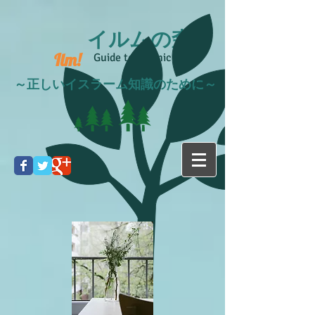
イルムの森
Ilm!
Guide to Islamic life
～正しいイスラーム知識のために～