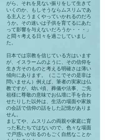
がら、それを見ない振りをして生きて
いくのか、もしそうならムスリムであ
る主人とうまくやっていかれるのだろ
うか。その迷いは子供を育てるにあた
って影響を与えないだろうか・・・」
と悶々考える日々を過ごしていまし
た。
日本では宗教を信じている方はいます
が、イスラームのように、その信仰を
生き方そのものと考える明確さは薄い
傾向にあります。（ここでその是非は
問いません）例えば、筆者の実家は仏
教ですが、幼い頃、葬儀や法事、ご先
祖様に尊敬の意味でお仏壇に手を合わ
せたりした以外は、生活の場面や家族
の会話で信仰の話をした記憶がありま
せん。
ましてや、ムスリムの両親や家庭に育
った私たちではないので、色々な場面
で戸惑いが出るのもごく自然なことか