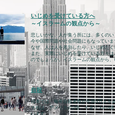
いじめを受けている方へ
～イスラームの観点から～
悲しいかな、人が集う所には、多くのい
今や国際問題や社会問題にもなっていま
なぜ、人は人を差別したり、いじめたく
また、実際にいじめを受けている方々は
のでしょうか。イ
スラームの観点から、
自殺
日本では、毎年自殺者数が年間3万人を
それは、アメリカの2倍、イギリスの3
います。