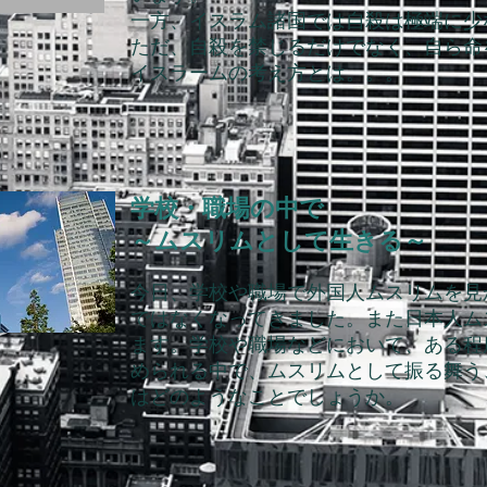
一方、イスラム諸国では自殺は極端に少
ただ、自殺を禁じるだけでなく、自ら命
イスラームの考え方とは。。。
学校・職場の中で
～ムスリムとして生きる～
今日、学校や職場で外国人ムスリムを見
ではなくなってきました。また日本人ム
ます。
学校や職場などにおいて、ある程
められる中で、ムスリムとして振る舞う
はどのようなことでしょうか。