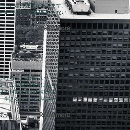
ないという現実があります。
を絶つことを選択肢としない
Read more
かけることは珍しいこと
スリムも増加傾向にあり
度の規則と集団行動が求
、生きることの大切さと
Read more