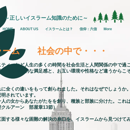
～正しいイスラーム知識のために～
HOME
ABOUT US
イスラームとは？
信仰：六信
More
ラーム 社会の中で・・・
ニティーなど人生の多くの時間を社会生活と人間関係の中で過
頼を築く精神的な満足感と、お互い環境や性格など違うからこ
れに全くの違いをもって創られました。それはなぜでしょうか
説明されています。
一人の女からあなたがたをを創り、種族と部族に分けた。これ
クルアーン 部屋章13節）
直面する様々な困難の解決の糸口を、イスラームから見つけて