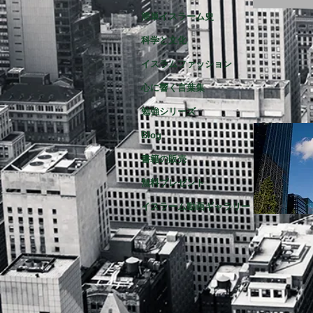
簡単イスラーム史
科学と文化
イスラムファッション
心に響く言葉集
勉強シリーズ
Blog
書籍の販売
無料プレゼント
イスラーム動画ギャラリー