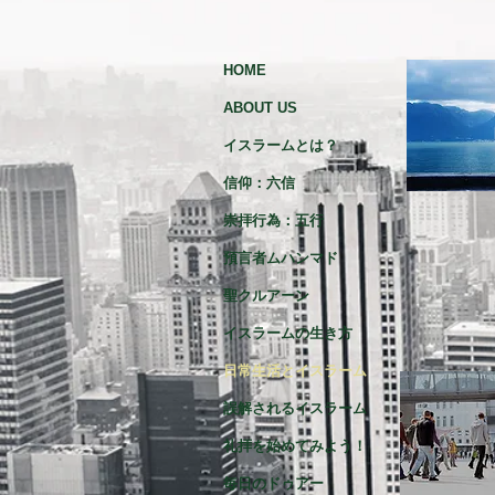
HOME
ABOUT US
イスラームとは？
信仰：六信
崇拝行為：五行
預言者ムハンマド
聖クルアーン
イスラームの生き方
日常生活とイスラーム
誤解されるイスラーム
礼拝を始めてみよう！
毎日のドゥアー