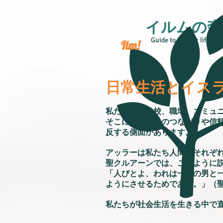
イルムの森
Guide to Islamic life
Ilm!
日常生活とイス
私たちは、学校、職場、コミュ
そこには、人とのつながりや信
反する側面があります。
アッラーは私たち人間をそれぞ
聖クルアーンでは、このように
「人びとよ、われは一人の男と
ようにさせるためである。」（聖
私たちが社会生活を生きる中で