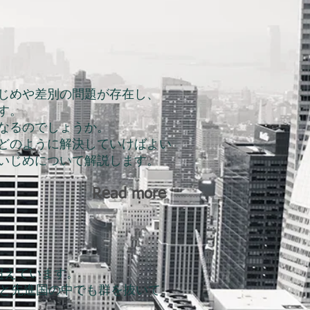
じめや差別の問題が存在し、
す。
なるのでしょうか。
どのように解決していけばよい
いじめについて解説します。
Read more
超えています。
倍と先進国の中でも群を抜いて