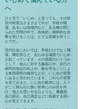
へ
ひと言で「いじめ」と言っても、その状
況や程度はさまざまですが、学校や職
場、あるいは地域内など、ある種の閉じ
られた空間の中で、肉体的・精神的な攻
撃を受けることは、とても苦痛を伴うこ
とです。
現代社会においては、学校だけでなく職
場、隣近所など、あらゆる場面でいじめ
が起こっています。その原因のいくつか
として、他人に対する嫉妬心や、自己の
相対的地位の向上や、敵を作ることによ
る集団調和の維持などが、いじめの背景
にあると言われています。これらの背景
を見てみると、いじめの根本には、人々
がごく限られた狭い世界にのみ目を向
け、他人を思いやる心よりも、優越感、
自己顕示、自己満足などに執着する弱い
心が見
えてきます。