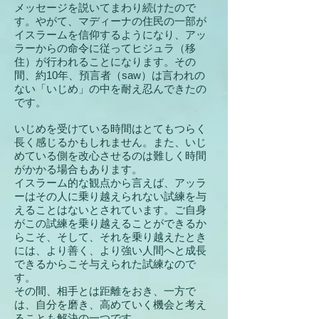
メッセージを説いてまわり続けたので
す。やがて、マディーナの住民の一部が
イスラームを信仰するようになり、アッ
ラーからの命令に従ってヒジュラ（移
住）が行われることになります。その
間、約10年、預言者（saw）は言われの
ない「いじめ」の中を耐え忍んできたの
です。
いじめを受けている時間はとてもつらく
長く感じるかもしれません。また、いじ
めている側を改心させるのは
難しく時間
がかかる場合もあります。
イスラーム的な観点から言えば、アッラ
ーはその人に乗り越えられない試練を与
えることはないとされています。ご自身
がこの試練を乗り越えることができるか
らこそ、そして、それを乗り越えたとき
には、より善く、
より強い人間へと成長
できるからこそ与えられた試練なので
す。
その間、相手とは距離をおき、一方で
は、自分を磨き、高めていく機会と考え
ることも解決の一つです。