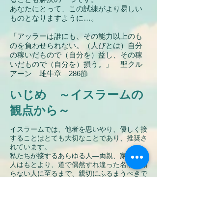
あなたにとって、この試練がより易しい
ものとなりますように…。
「アッラーは誰にも、その能力以上のも
のを負わせられない。（人びとは）自分
の稼いだもので（自分を）
益し、その稼
いだもので（自分を）損う。」 聖クル
アーン 雌牛章 286節
いじめ ～イスラームの
観点から～
イスラームでは、他者を思いやり、優しく接
することはとても大切なことであり、推奨さ
れています。
私たちが接するあらゆる人―両親、家族、友
人はもとより、道で偶然すれ違った名前も知
らない人に至るまで、親切にふるまうべきで
あるとし、同時に、自らは謙虚であるべきだ
とも述べています。
つまり、他者を肉体的、精神的に痛めつける
「いじめ」という行為は、イスラームの教え
の対極にあるといってよいでしょう。