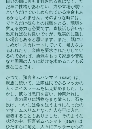
自分の側に何も非難される点はなく、た
だ単に性格があわない、力や立場が弱い
というだけでいじめられている場合もあ
るかもしれません。そのような時には、
できるだけ彼らとの距離をとる、環境を
変える努力も必要です。
直接話し合いが
出来ればなお良いですが、現実的に難し
い場合もあると思います。また、既にい
じめが
エスカレートしていて、暴力をふ
るわれたり、金銭を要求されたりしてい
るのであれば、勇気をもって家族や警察
など周囲の人々に助けを求めることも必
要なことです。
かつて、預言者ムハンマド（saw）は、
親族に続いて、近隣住民であるマッカの
人々にイスラームを伝え始めました。し
かし、彼らは悪口を言い、仲間外れに
し、家の周りに汚物をまき散らし、石を
投げ、ついには命を狙うようになったの
です。ムスリムとなった人を牢に入れ、
虐殺することもありました。そのような
状況の中、
預言者ムハンマド（saw）は
ひたすらに耐え、人々にアッラーからの