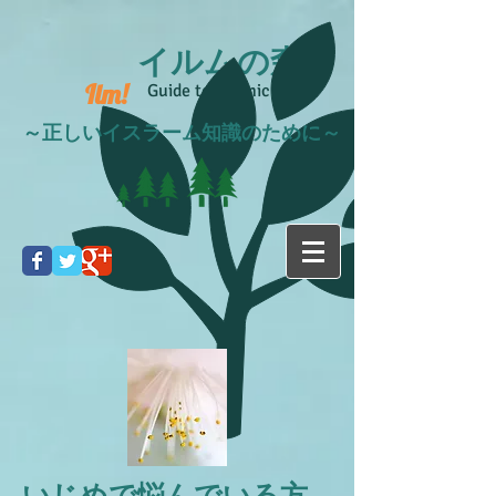
イルムの森
Ilm!
Guide to Islamic life
～正しいイスラーム知識のために～
いじめで悩んでいる方