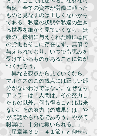
方、とここでは述べる。なぜなら
当然、全ての資本が労働に頼った
ものと見なすのは正しくないから
である。私達の状態や私達の生き
る世界を細かく見ていくなら、無
数の、最初に与えられた時には何
の労働もそこに存在せず、無償で
与えられており、いつでも恵みを
受けているものがあることに気が
つくだろう。
異なる観点から見ていくなら、
マルクスのこの観点には正しい部
分がないわけではない。なぜなら
アッラーは「人間は、その努力し
たもの以外、何も得ることは出来
ない。その努力（の成果）は、や
がて認められるであろう。やがて
報奨は、十分に報いられる。」
（星章第３９－４１節）と仰せら