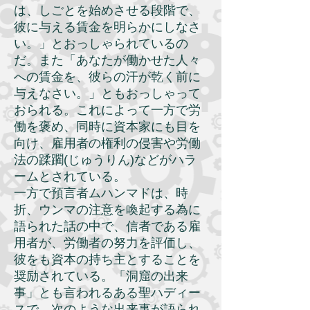
は、しごとを始めさせる段階で、
彼に与える賃金を明らかにしなさ
い。」とおっしゃられているの
だ。また「あなたが働かせた人々
への賃金を、彼らの汗が乾く前に
与えなさい。」ともおっしゃって
おられる。これによって一方で労
働を褒め、同時に資本家にも目を
向け、雇用者の権利の侵害や労働
法の蹂躙(じゅうりん)などがハラ
ームとされている。
一方で預言者ムハンマドは、時
折、ウンマの注意を喚起する為に
語られた話の中で、信者である雇
用者が、労働者の努力を評価し、
彼をも資本の持ち主とすることを
奨励されている。「洞窟の出来
事」とも言われるある聖ハディー
スで、次のような出来事が語られ