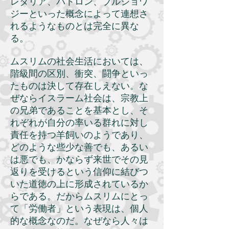
レタリア、パトロン、ブルジョワ
ジーといった概念によって連想さ
れるようなものとは完全に異な
る。
ムスリムの社会生活においては、
階級間の区別、衝突、闘争といっ
たものは決して存在しえない。な
ぜならイスラーム社会は、宗教上
の兄弟であることを基本とし、そ
れぞれが自分の率いる群れに対し
責任を持つ羊飼いのようであり、
どのような些少な善でも、あるい
は悪でも、かならず来世でその見
返りを受けるという信仰に結びつ
いた道徳の上に形成されているか
らである。だからムスリムにとっ
て「労働者」という表現は、個人
的な概念なのだ。なぜなら人々は