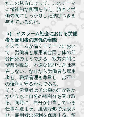
たこの見方によって、このテーマ
に精神的な側面を与え、資本と労
働の間にしっかりした結びつきを
与えているのだ。
ｃ) イスラーム社会における労働
者と雇用者の関係の実際
イスラームが描くモチーフにおい
て、労働者と雇用者は同じ体の部
分部分のようである。双方の間に
憎悪や敵意、不運な結びつきは存
在しない。なぜなら労働者も雇用
者も、職業倫理を尊重し、お互い
の権利を守るからである。
そう、労働者はその額の汗が乾か
ないうちに自分の権利分を受け取
る。同時に、自分が担当している
仕事を進ませ、適切な形で完成さ
せ、雇用者の権利を保護する。預