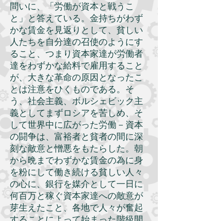
問いに、「労働が資本と戦うこ
と」と答えている。金持ちがわず
かな賃金を見返りとして、貧しい
人たちを自分達の召使のようにす
ること、つまり資本家達が労働者
達をわずかな給料で雇用すること
が、大きな革命の原因となったこ
とは注意をひくものである。そ
う、社会主義、ボルシェビック主
義としてまずロシアを苦しめ、そ
して世界中に広がった労働－資本
の闘争は、富裕者と貧者の間に深
刻な敵意と憎悪をもたらした。朝
から晩までわずかな賃金の為に身
を粉にして働き続ける貧しい人々
の心に、銀行を媒介として一日に
何百万と稼ぐ資本家達への敵意が
芽生えたこと、各地で人々が奮起
することによって始まった階級間