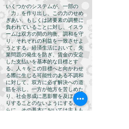
いくつかのシステムが、一部の
「力」を作り出し、この力のせめ
ぎあい、もしくは諸要素の調整に
負われていることに対し、イスラ
ームは双方の間の均衡、調和を守
り、それぞれの利益を一致させよ
うとする。経済生活において、失
業問題の発生を防ぎ、賃金の安定
した支払いを基本的な目標とす
る。人々をこの目標へと向かわせ
る際に生じる可能性のある不調和
に対して、双方に必ず解決への道
筋を示し、一方が他方を苦しめた
り、社会形成に悪影響を及ぼした
りすることのないようにする。さ
らに、その基本においては主人も
奴隷も、役人も労働者も、金持ち
も貧者も区別することはない。こ