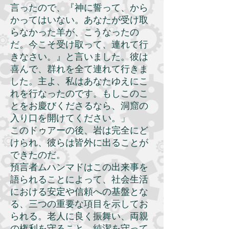
言ったので、『神に誓って、から
かってはいない。あなたが受け取
らなかった羊が、こうなったの
だ。今こそ受け取って、連れて行
きなさい。』と言いました。彼は
喜んで、群れを全て連れて行きま
した。主よ、私はあなたゆえにこ
れを行なったのです。もしこのこ
とをお慶びくださるなら、洞窟の
入り口を開けてください。」
このドゥアーの後、岩は完全にど
けられ、彼らは皆外に出ることが
できたのだ。
預言者ムハンマドはこの出来事を
語られることによって、社会生活
における安定や信頼への基盤とな
る、三つの重要な項目を示してお
られる。老人に良く振舞い、両親
の権利を守ること、純潔を守って