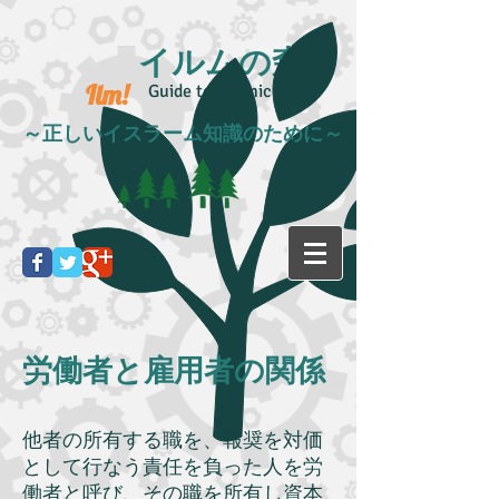
イルムの森
Ilm!
Guide to Islamic life
～正しいイスラーム知識のために～
労働者と雇用者の関係
他者の所有する職を、報奨を対価
として行なう責任を負った人を労
働者と呼び、その職を所有し資本