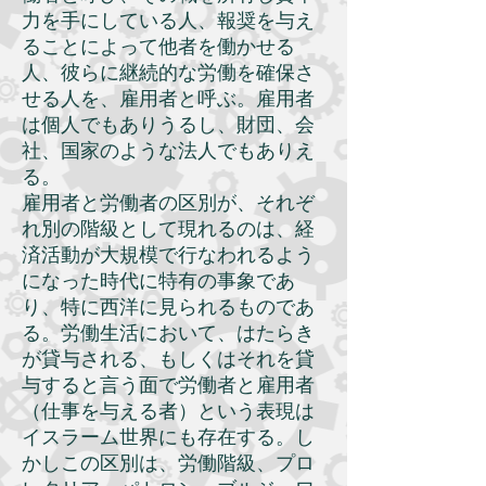
力を手にしている人、報奨を与え
ることによって他者を働かせる
人、彼らに継続的な労働を確保さ
せる人を、雇用者と呼ぶ。雇用者
は個人でもありうるし、財団、会
社、国家のような法人でもありえ
る。
雇用者と労働者の区別が、それぞ
れ別の階級として現れるのは、経
済活動が大規模で行なわれるよう
になった時代に特有の事象であ
り、特に西洋に見られるものであ
る。労働生活において、はたらき
が貸与される、もしくはそれを貸
与すると言う面で労働者と雇用者
（仕事を与える者）という表現は
イスラーム世界にも存在する。し
かしこの区別は、労働階級、プロ