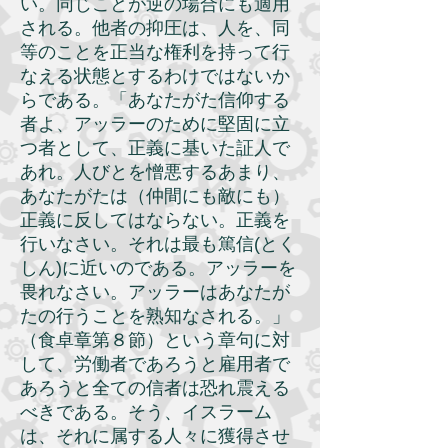
い。同じことが逆の場合にも適用
される。他者の抑圧は、人を、同
等のことを正当な権利を持って行
なえる状態とするわけではないか
らである。「あなたがた信仰する
者よ、アッラーのために堅固に立
つ者として、正義に基いた証人で
あれ。人びとを憎悪するあまり、
あなたがたは（仲間にも敵にも）
正義に反してはならない。正義を
行いなさい。それは最も篤信(とく
しん)に近いのである。アッラーを
畏れなさい。アッラーはあなたが
たの行うことを熟知なされる。」
（食卓章第８節）という章句に対
して、労働者であろうと雇用者で
あろうと全ての信者は恐れ震える
べきである。そう、イスラーム
は、それに属する人々に獲得させ