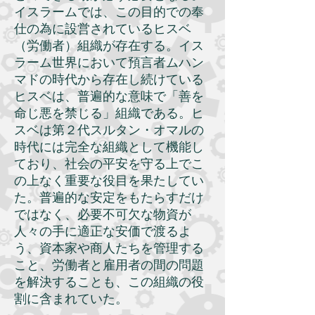
イスラームでは、この目的での奉
仕の為に設営されているヒスベ
（労働者）組織が存在する。イス
ラーム世界において預言者ムハン
マドの時代から存在し続けている
ヒスベは、普遍的な意味で「善を
命じ悪を禁じる」組織である。ヒ
スベは第２代スルタン・オマルの
時代には完全な組織として機能し
ており、社会の平安を守る上でこ
の上なく重要な役目を果たしてい
た。普遍的な安定をもたらすだけ
ではなく、必要不可欠な物資が
人々の手に適正な安価で渡るよ
う、資本家や商人たちを管理する
こと、労働者と雇用者の間の問題
を解決することも、この組織の役
割に含まれていた。