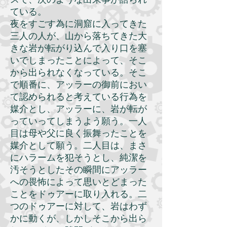
ている。
夜をすごす為に洞窟に入ってきた
三人の人が、山から落ちてきた大
きな岩が転がり込んで入り口を塞
いでしまったことによって、そこ
から出られなくなっている。そこ
で順番に、アッラーの御前におい
て認められると考えている行為を
媒介とし、アッラーに、岩が転が
っていってしまうよう願う。一人
目は母や父に良く振舞ったことを
媒介として願う。二人目は、まさ
にハラームを犯そうとし、純潔を
汚そうとしたその瞬間にアッラー
への畏怖によって思いとどまった
ことをドゥアーに取り入れる。二
つのドゥアーに対して、岩はわず
かに動くが、しかしそこから出ら