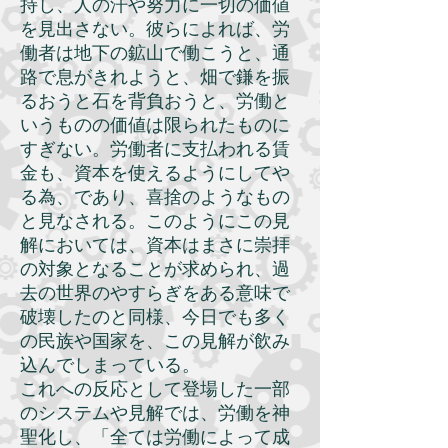
持し、人の汗や努力に一切の価値
を見出さない。彼らによれば、労
働者は地下の鉱山で働こうと、通
路で息がきれようと、畑で鎌を振
るおうと石を背負おうと、労働と
いうものの価値は限られたものに
すぎない。労働者に支払われる賃
金も、資本を使えるようにしてや
る為、であり、喜捨のようなもの
と見なされる。このようにこの見
解においては、資本はまさに崇拝
の対象となることが求められ、過
去の世界のやすらぎをある意味で
破壊したのと同様、今日でも多く
の民族や国家を、この見解が飲み
込んでしまっている。
これへの反応として登場した一部
のシステムや見解では、労働を神
聖化し、「全ては労働によって成