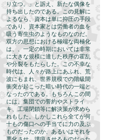
り立つ。」と訴え、新たな偶像を
持ち出したのである。この見解に
よるなら、資本は単に抑圧の手段
であり、資本家とは労働者の血を
吸う寄生虫のようなものなのだ。
双方の思想における極端な両極化
は、、一定の時期においては非常
に大きな規模に達した秩序の霍乱
や分裂をもたらした。この不幸な
時代は、人々が路上にあふれ、荒
波にもまれ、世界規模での階級間
衝突が起こった暗い時代の一端と
なったのである。もちろんこの間
には、集団での誓約やストライ
キ、工場閉鎖等に解決策が求めら
れもした。しかしこれら全てが何
十もの傷口への手当てに力の及ぶ
ものだったのか、あるいはそれを
悪化させ、壊疽させるものだった