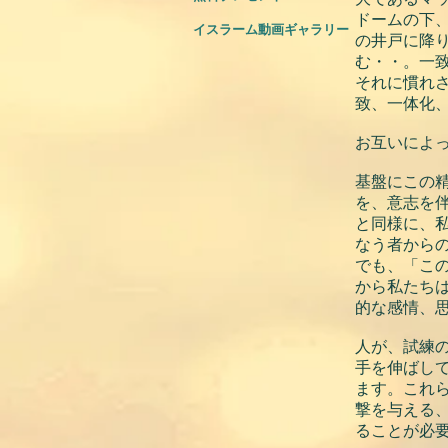
ドームの下
イスラーム動画ギャラリー
の井戸に降
む・・。一
それに慣れ
致、一体化
お互いによ
基盤にこの
を、意志を
と同様に、
なう者から
でも、「こ
から私たち
的な感情、
人が、試練
手を伸ばし
ます。これ
撃を与える
ることが必