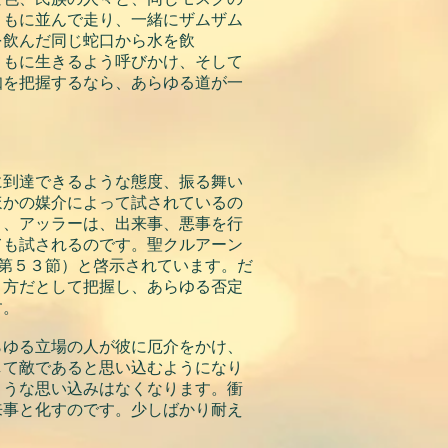
ともに並んで走り、一緒にザムザム
を飲んだ同じ蛇口から水を飲
ともに生きるよう呼びかけ、そして
知を把握するなら、あらゆる道が一
に到達できるような態度、振る舞い
ほかの媒介によって試されているの
り、アッラーは、出来事、悪事を行
ても試されるのです。聖クルアーン
章第５３節）と啓示されています。だ
り方だとして把握し、あらゆる否定
す。
らゆる立場の人が彼に厄介をかけ、
して敵であると思い込むようになり
ような思い込みはなくなります。衝
来事と化すのです。少しばかり耐え