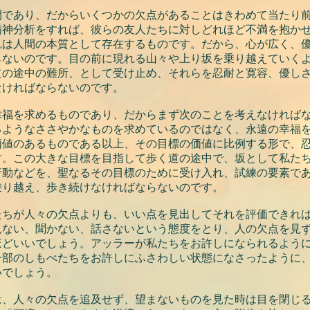
間であり、だからいくつかの欠点があることはきわめて当たり
精神分析をすれば、彼らの友人たちに対しどれほど不満を抱か
れは人間の本質として存在するものです。だから、心が広く、
らないのです。目の前に現れる山々や上り坂を乗り越えていく
道の途中の難所、として受け止め、それらを忍耐と寛容、優し
なければならないのです。
幸福を求めるものであり、だからまず次のことを考えなければ
るようなささやかなものを求めているのではなく、永遠の幸福
価値のあるものである以上、その目標の価値に比例する形で、
す。この大きな目標を目指して歩く道の途中で、坂として私た
行動などを、聖なるその目標のために受け入れ、試練の要素で
乗り越え、歩き続けなければならないのです。
たちが人々の欠点よりも、いい点を見出してそれを評価できれ
見ない、聞かない、話さないという態度をとり、人の欠点を見
ほどいいでしょう。アッラーが私たちをお許しになられるよう
一部のしもべたちをお許しにふさわしい状態になさったように
いでしょう。
は、人々の欠点を追及せず、望まないものを見た時は目を閉じ