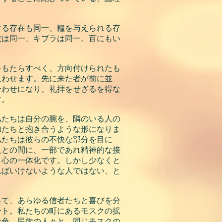
する存在も同一、糧を与えられる存
教は同一、キブラは同一。百にもい
をもたらすべく、方向付けられたも
集わせます。先に来た者が前に並
合わせになり、礼拝をせざるを得な
す。
私たちは自分の腕を、隣のいる人の
弟たちと抱き合うような形になりま
私たちは彼らの不快な部分を目に
人との間に、一部であれ精神的な接
、心の一体化です。しかし少なくと
ればいけないような人ではない、と
って、あらゆる信者たちと喜びを分
ート。私たちの町にあるモスクの拡
な色、民族の人々と、同じモスクの