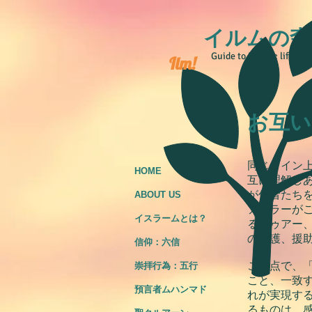
イルムの森
Guide to Islamic life
Ilm!
お互い
同じライン
HOME
互に理解し
が信者たち
ABOUT US
アッラーが
イスラームとは？
るドゥアー
の庇護、援
信仰：六信
この点で、
崇拝行為：五行
こと、一致
預言者ムハンマド
れが実現す
るものは、