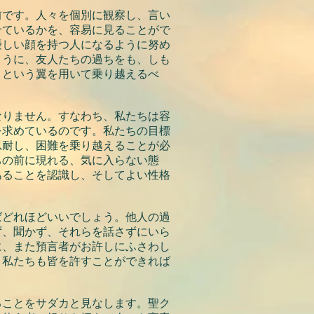
前です。人々を個別に観察し、言い
せているかを、容易に見ることがで
優しい顔を持つ人になるように努め
ように、友人たちの過ちをも、しも
さという翼を用いて乗り越えるべ
なりません。すなわち、私たちは容
を求めているのです。私たちの目標
忍耐し、困難を乗り越えることが必
ちの前に現れる、気に入らない態
あることを認識し、そしてよい性格
ばどれほどいいでしょう。他人の過
ず、聞かず、それらを話さずにいら
に、また預言者がお許しにふさわし
、私たちも皆を許すことができれば
ることをサダカと見なします。聖ク