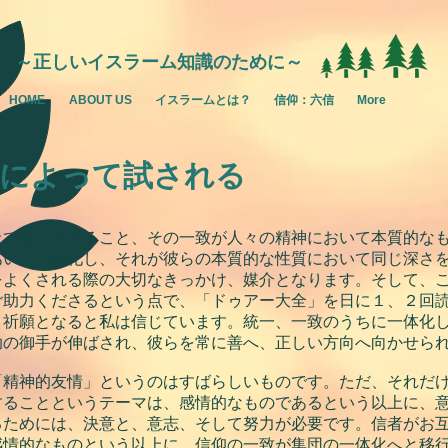
～正しいイスラーム知識のために～
HOME
ABOUT US
イスラームとは？
信仰：六信
More
によって試される
上で統一されること、その一致が人々の精神において本質的な
あい、一体化し、それが彼らの本質的な性質において同じ深さ
をよくされる際の大切なきっかけ、媒介となります。そして、
ご助力くださるという点で、「ドゥアー大全」を日に１、２回
、祈願となると私は信じています。統一、一致のうちに一体化
助の御手が伸ばされ、彼らを常に善へ、正しい方向へ向かせら
「精神的友情」というのはすばらしいものです。ただ、それだ
することというテーマは、感情的なものであるという以上に、
るためには、決意と、意志、そして努力が必要です。信者がお
感情的なものという以上に、信仰の一致が集団の一体化へと移