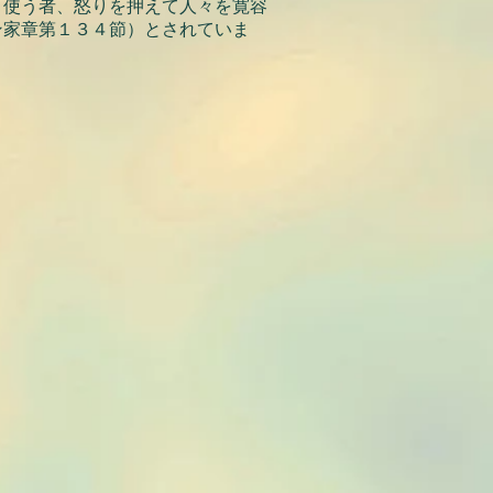
）使う者、怒りを押えて人々を寛容
ン家章第１３４節）とされていま