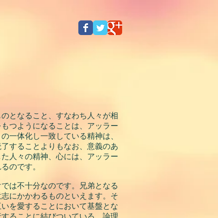
ものとなること、すなわち人々が相
をもつようになることは、アッラー
この一体化し一致している精神は、
読了することよりもなお、意義のあ
した人々の精神、心には、アッラー
れるのです。
けでは不十分なのです。兄弟となる
意志にかかわるものといえます。そ
互いを愛することにおいて基盤とな
行することに結びついている、論理