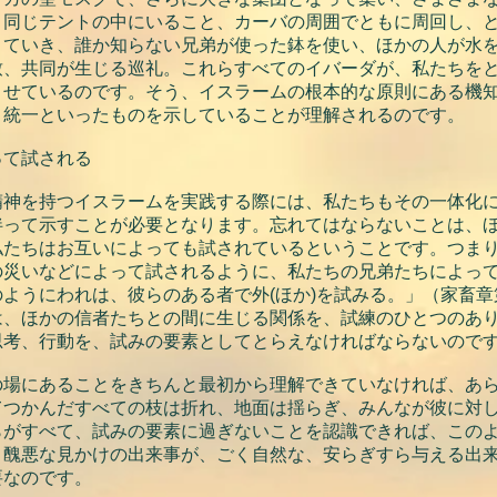
、同じテントの中にいること、カーバの周囲でともに周回し、
りていき、誰か知らない兄弟が使った鉢を使い、ほかの人が水
致、共同が生じる巡礼。これらすべてのイバーダが、私たちを
させているのです。そう、イスラームの根本的な原則にある機
、統一といったものを示していることが理解されるのです。
って試される
精神を持つイスラームを実践する際には、私たちもその一体化
伴って示すことが必要となります。忘れてはならないことは、
私たちはお互いによっても試されているということです。つま
の災いなどによって試されるように、私たちの兄弟たちによっ
のようにわれは、彼らのある者で外(ほか)を試みる。」（家畜
は、ほかの信者たちとの間に生じる関係を、試練のひとつのあ
思考、行動を、試みの要素としてとらえなければならないので
の場にあることをきちんと最初から理解できていなければ、あ
てつかんだすべての枝は折れ、地面は揺らぎ、みんなが彼に対
らがすべて、試みの要素に過ぎないことを認識できれば、この
、醜悪な見かけの出来事が、ごく自然な、安らぎすら与える出
要なのです。