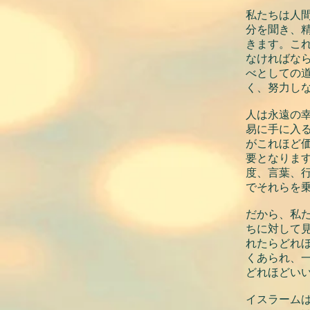
私たちは人
分を聞き、
きます。こ
なければな
べとしての
く、努力し
人は永遠の
易に手に入
がこれほど
要となりま
度、言葉、
でそれらを
だから、私
ちに対して
れたらどれ
くあられ、
どれほどい
イスラーム