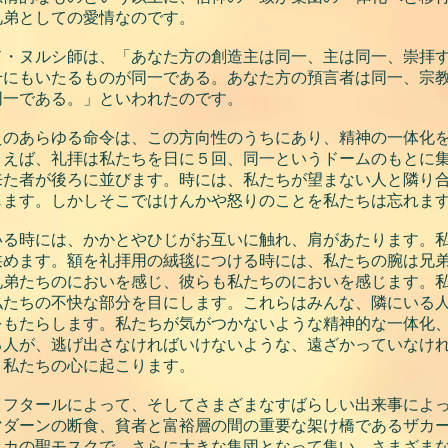
兄弟としての愛情なのです。
ド・ヌルシ師は、「あなた方の創造主は同一、主は同一、崇拝
千にもいたるものが同一である。あなた方の預言者は同一、宗
同一である。」といわれたのです。
えのあらゆる命令は、この方向性のうちにあり、精神の一体化
とえば、礼拝は私たちを日に５回、同一というドームのもとに
来た者が後ろに並びます。時には、私たちが望まない人と隣り
じます。しかしそこではけんかや怒りのことを私たちは忘れま
いる時には、かかとやひじがお互いに触れ、肩があたります。
狭めます。額を礼拝用の絨毯につける時には、私たちの腕は兄
兄弟たちのにおいを感じ、彼らも私たちのにおいを感じます。
私たちの不快な部分を目にします。これらはみんな、隣にいる
をもたらします。私たちが気がつかないような精神的な一体化
る人が、逃げ出さなければいけないような、遠ざかっていなけ
、私たちの心に起こります。
イフタールによって、そしてさまざまなすばらしい出来事によ
マダーンの断食、貧者と富裕層の間の重要な架け橋であるザカ
ッカの聖モスクで、さらに大きな集団となって集い、さまざま