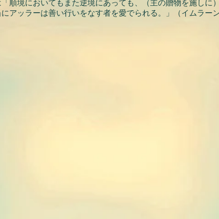
は「順境においてもまた逆境にあっても、（主の贈物を施しに
当にアッラーは善い行いをなす者を愛でられる。」（イムラー