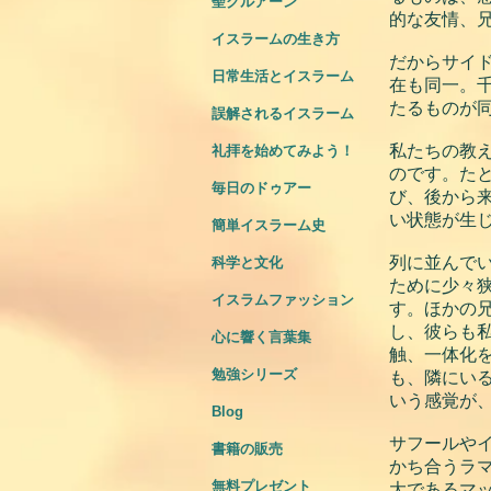
聖クルアーン
的な友情、
イスラームの生き方
だからサイ
日常生活とイスラーム
在も同一。
たるものが
誤解されるイスラーム
私たちの教
礼拝を始めてみよう！
のです。た
毎日のドゥアー
び、後から
い状態が生
簡単イスラーム史
列に並んで
科学と文化
ために少々
イスラムファッション
す。ほかの
し、彼らも
心に響く言葉集
触、一体化
勉強シリーズ
も、隣にい
いう感覚が
Blog
サフールや
書籍の販売
かち合うラ
無料プレゼント
大であるマ