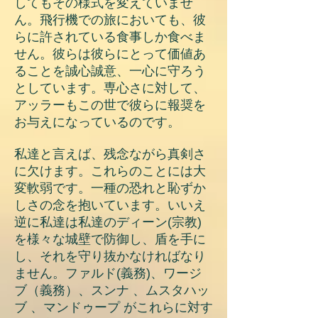
してもその様式を変えていませ
ん。飛行機での旅においても、彼
らに許されている食事しか食べま
せん。彼らは彼らにとって価値あ
ることを誠心誠意、一心に守ろう
としています。専心さに対して、
アッラーもこの世で彼らに報奨を
お与えになっているのです。
私達と言えば、残念ながら真剣さ
に欠けます。これらのことには大
変軟弱です。一種の恐れと恥ずか
しさの念を抱いています。いいえ
逆に私達は私達のディーン(宗教)
を様々な城壁で防御し、盾を手に
し、それを守り抜かなければなり
ません。ファルド(義務)、ワージ
ブ（義務）、スンナ 、ムスタハッ
ブ 、マンドゥープ がこれらに対す