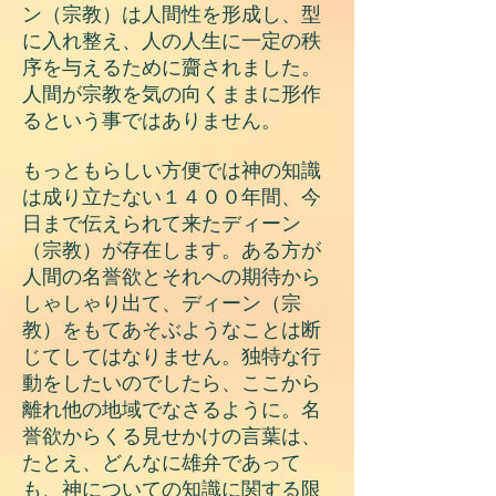
ン（宗教）は人間性を形成し、型
に入れ整え、人の人生に一定の秩
序を与えるために齎されました。
人間が宗教を気の向くままに形作
るという事ではありません。
もっともらしい方便では神の知識
は成り立たない１４００年間、今
日まで伝えられて来たディーン
（宗教）が存在します。ある方が
人間の名誉欲とそれへの期待から
しゃしゃり出て、ディーン（宗
教）をもてあそぶようなことは断
じてしてはなりません。独特な行
動をしたいのでしたら、ここから
離れ他の地域でなさるように。名
誉欲からくる見せかけの言葉は、
たとえ、どんなに雄弁であって
も、神についての知識に関する限