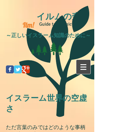
イルムの森
Ilm!
Guide to Islamic life
～正しいイスラーム知識のために～
イスラーム世界の空虚
さ
ただ言葉のみではどのような事柄