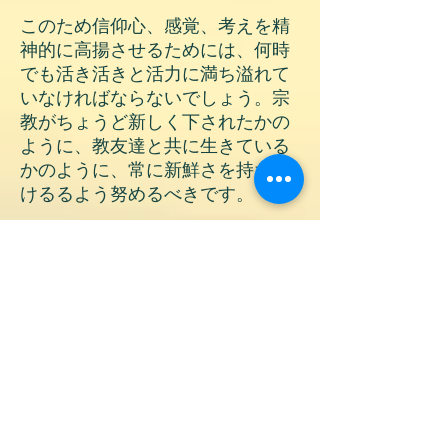
このため信仰心、感覚、考えを精
神的に高揚させるためには、何時
でも活き活きと活力に満ち溢れて
いなければならないでしょう。宗
教がちょうど新しく下されたかの
ように、教友達と共に生きている
かのように、常に新鮮さを持ち続
けるるよう努めるべきです。
夢でさえもクルアーンの命にそむ
かぬ者達は、いつでも新鮮な信仰
心や感覚、考えを持ち続けること
ができる者達です。これらの方々
は、私達の長、預言者（彼の上に
平安あれ）の御前に侍るがごとく
感じられる人々です。彼らは、夢
の中でさえも、預言者(彼の上に平
安あれ)を見出し、彼に向かい、彼