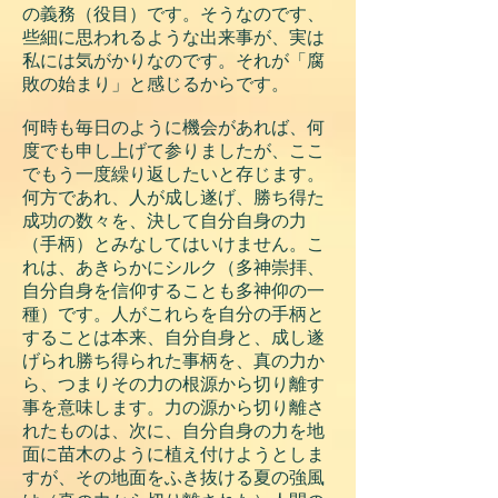
の義務（役目）です。そうなのです、
些細に思われるような出来事が、実は
私には気がかりなのです。それが「腐
敗の始まり」と感じるからです。
何時も毎日のように機会があれば、何
度でも申し上げて参りましたが、ここ
でもう一度繰り返したいと存じます。
何方であれ、人が成し遂げ、勝ち得た
成功の数々を、決して自分自身の力
（手柄）とみなしてはいけません。こ
れは、あきらかにシルク（多神崇拝、
自分自身を信仰することも多神仰の一
種）です。人がこれらを自分の手柄と
することは本来、自分自身と、成し遂
げられ勝ち得られた事柄を、真の力か
ら、つまりその力の根源から切り離す
事を意味します。力の源から切り離さ
れたものは、次に、自分自身の力を地
面に苗木のように植え付けようとしま
すが、その地面をふき抜ける夏の強風