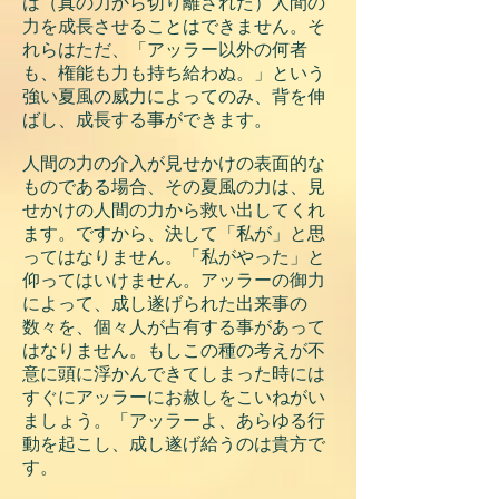
は（真の力から切り離された）人間の
力を成長させることはできません。そ
れらはただ、「アッラー以外の何者
も、権能も力も持ち給わぬ。」という
強い夏風の威力によってのみ、背を伸
ばし、成長する事ができます。
人間の力の介入が見せかけの表面的な
ものである場合、その夏風の力は、見
せかけの人間の力から救い出してくれ
ます。ですから、決して「私が」と思
ってはなりません。「私がやった」と
仰ってはいけません。アッラーの御力
によって、成し遂げられた出来事の
数々を、個々人が占有する事があって
はなりません。もしこの種の考えが不
意に頭に浮かんできてしまった時には
すぐにアッラーにお赦しをこいねがい
ましょう。「アッラーよ、あらゆる行
動を起こし、成し遂げ給うのは貴方で
す。