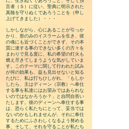
に、生きぬくであろうこと、そして預
言者（Ｓ）に従い、聖典に明示された
真髄を守りぬくであろうことを（申し
上げてきました）・・・
しかしながら、心にあることが引っか
かり、形のみのイスラームを生き、彼
の魂にも近づくことができず、その本
質に達する事のできない多くの方々を
まわりで見る度に、私の希望の灯火も
燃え尽きてしまうような気がしていま
す。このテーマに関して行われた試み
が何の効果も、益も見出せないと知る
たびに、私は打ちひしがれ、「もしか
したら、主はディーン（宗教）へ奉仕
する事を私達にはお望みではあられな
いのではなかろうか？」と自問自答い
たします。彼のディーンへ奉仕する事
は、恐らく私たちにとって、妥当では
ないのかもしれませんが、それに奉仕
するためにふさわしくなるよう努める
事、そして、それを守ることが私たち