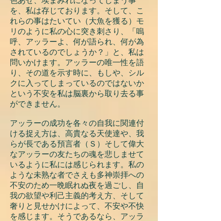
色あせ、埃まみれになってしまう事
を、私は存じております。そして、こ
れらの事はたいてい（大魚を獲る）モ
リのように私の心に突き刺さり、「嗚
呼、アッラーよ、何が語られ、何が為
されているのでしょうか？」と、私は
問いかけます。アッラーの唯一性を語
り、その道を示す時に、もしや、シル
クに入ってしまっているのではないか
という不安を私は脳裏から取り去る事
ができません。
アッラーの成功を各々の自我に関連付
ける捉え方は、高貴なる天使達や、我
らが長である預言者（Ｓ）そして偉大
なアッラーの友たちの魂を悲しませて
いるように私には感じられます。私の
ような未熟な者でさえも多神崇拝への
不安のため一晩眠れぬ夜を過ごし、自
我の欲望や利己主義的考え方、そして
奢りと見せかけによって、不安や不快
を感じます。そうであるなら、アッラ