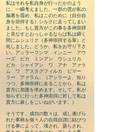
私はそれを私自身が行ったかのよう
に、一瞬考えました。一群の雲が私の
脳裏を霞め、私はこのために（自分自
身を崇拝する）シルクに走ってしまい
ました。もし貴方がこの事を多神崇拝
と見なすとおっしゃるならば私は瞬く
間にムシュリク（多神崇拝する輩）と
化しました。どうか、私をお守り下さ
い。アッラーフンマ インニー アウ
ーズ ビカ ミンアン ウシュリカ
ビカ シャイアン ワ アナ アァラ
ム ワ アスタグフィルカ ビマー
ラー アァラム。（アッラーよ、知り
つつ、多神崇拝に走ることから、私は
貴方に加護を求めます。そして、私が
知らずに行った多神崇拝に対して私は
貴方に赦しをこいねがいます。）
そうです、成功の数々は、成し遂げら
れた事柄を個々人の自我自讃に結びつ
ける事によって、壊され、曇らされ、