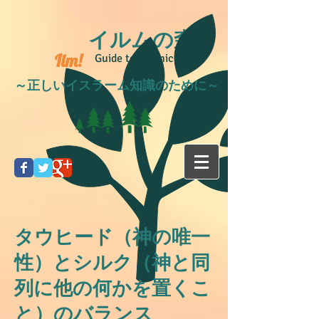
イルムの森
Ilm!
Guide to Islamic life
～正しいイスラーム知識のために～
タウヒード（神の唯一
性）とシルク（神と同
列に他の何かを置くこ
と）のバランス