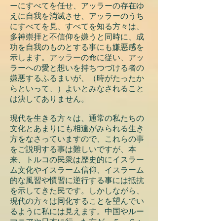
ーにすべてを任せ、アッラーの存在ゆ
えに自我を消滅させ、アッラーのうち
にすべてを見、すべてを知る方々は、
多神崇拝と不信仰を嫌うと同時に、成
功を自我のものとする事にも嫌悪感を
示します。アッラーの命に従い、アッ
ラーへの愛と想いを持ちつづける者の
嫌悪するふるまいが、（時がたったか
らといって、）よいとみなされること
は決してありません。
現代を生きる方々は、通常の私たちの
文化とあまりにも相違がみられる生き
方をなさっていますので、これらの事
をご説明する事は難しいですが、本
来、トルコの民衆は歴史的にイスラー
ム文化やイスラーム信仰、イスラーム
的な風習や慣習に逆行する事には抵抗
を示してきた民です。しかしながら、
現代の方々は同化することを望んでい
るように私には見えます。中国やルー