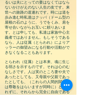
るいは夫にとっての妻はなくてはなら
ないかけがえのない人生の友です。来
世への旅路の道連れです。時には道を
歩み進む時私達はクッバ（ドーム型の
屋根の石のように、うでをくみ、肩を
寄せ合いながらお互いに頼りあいま
す。とは申しても、私達は家族中心主
義者ではありません。もしそうである
なら、人は従属（とらわれ）によりア
ッラーの御望みになる行動や活動がで
きなくなることもあります。
とらわれ（従属）とは本来、魂に生じ
る弱さを示すものです。それは心のむ
なしさです。人は実のところ妻や夫で
あったとしても、又母親や父親であっ
たとしても、（これらの人間的関係に
は尊敬をはらいますが同時に）とらわ
れずに、それらから完全に自由である
と示す事も必要です。『私はただアッ
ラーのしもべです。』と言いきる事が
必要です。アッラーのしもべは、アッ