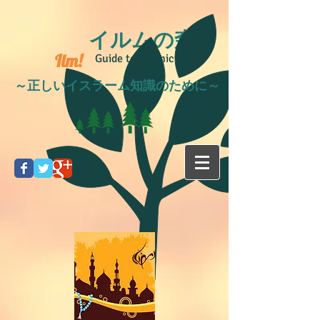
イルムの森
Ilm!
Guide to Islamic life
～正しいイスラーム知識のために～