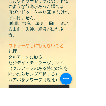
なおウドゥーを行った後で下記
のような行為があった場合は、
再びウドゥーをやり直 さなけれ
ばいけません。
睡眠、放庇、尿便、嘔吐、流れ
る出血、失神、精液が出た場
合。
ウドゥーなしに行えないこと
礼拝
クルアーンに触る
セジデイ・ティラーヴァッド
（クルアーンのある特定の節を
聞いたらサジダ平状する）
カアバをタワーフ（巡礼）する