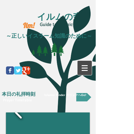
イルムの森
Ilm!
Guide to Islamic life
～正しいイスラーム知識のために～
本日の礼拝時刻
Islamic Finder のリンクへGo!
Prayer Timetable