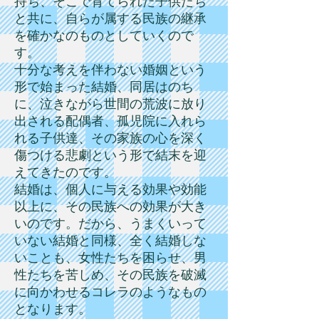
持ち、そこで育てられた子供たち
と共に、自らが属する民族の継承
を確かなのものとしていくので
す。
十分な考えを伴わない婚姻という
形で始まった結婚、同居はのち
に、泣きながら世間の荒波に放り
出される配偶者、孤児院に入れら
れる子供達、その家族の心を深く
傷つける悲劇という形で結末を迎
えてきたのです。
結婚は、個人に与える効果や効能
以上に、その民族への効果が大き
いのです。だから、うまくいって
いない結婚と同様、全く結婚しな
いことも、女性たちを困らせ、男
性たちを苦しめ、その民族を破滅
に向かわせるコレラのようなもの
となります。