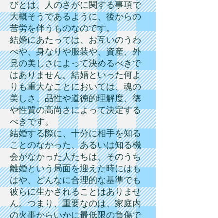
びとは、人のさがに関する事項で
大概そうであるように、後からの
苦労を伴うものなのです。
結婚にあたっては、お互いのうわ
べや、身なりや服装や、資産、外
見の美しさによって決めるべきで
はありません。結婚といった何よ
りも重大なことにおいては、魂の
美しさ、品性や道徳的理解度、徳
や性質の高尚さによって決定する
べきです。
結婚する際に、十分に相手を知る
ことのなかった、あるいは知る機
会がなかった人たちは、そのうち
離婚という局面を迎えた時にはも
はや、どんなに合理的な基準でも
彼らに生かされることはありませ
ん。つまり、重要なのは、家庭内
の火事からいかに最低限の負傷で