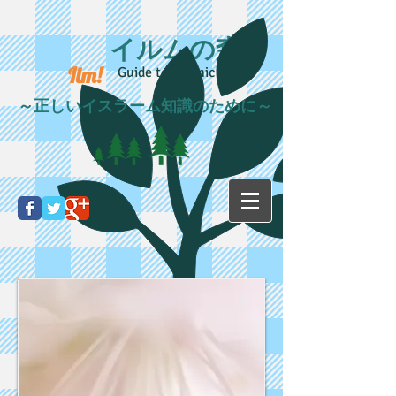
イルムの森
Ilm!
Guide to Islamic life
～正しいイスラーム知識のために～