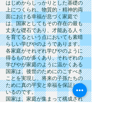
はじめからしっかりとした基礎の
上につくられ、物質的・精神的両
面における幸福が息づく家庭で
は、国家としてもその存在の最も
丈夫な礎石であり、才能ある人々
を育てるという点においても素晴
らしい学びやのようであります。
各家庭がそれぞれ学びやのように
得るものが多くあり、それぞれの
学びやが家庭のように温かくある
国家は、後世のためにのこすべき
ことを実現し、将来の子孫たちの
ために真の平安と幸福を保証して
いるのです。
国家は、家庭が集まって構成され
るものです。だから、それぞれの
家庭がよいものであれば、その国
家もよいものであり、よくないも
のである場合はその国家もまた然