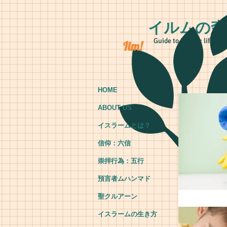
イルムの森
Guide to Islamic life
Ilm!
HOME
ABOUT US
イスラームとは？
信仰：六信
崇拝行為：五行
預言者ムハンマド
聖クルアーン
イスラームの生き方