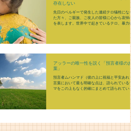
存在しない
先日のベルギーで発生した連続テロ犠牲にな
た方々、ご親族、ご友人の皆様に心から哀悼
を表します。世界中で起きているテロ、暴力
為、争いに対し、大きな悲しみや喪失、傷つ
人々の心に癒しがありますように。憎しみや
からから更なる暴力、争いの連鎖にならぬよ
アッラーのご...
アッラーの唯一性を説く「預言者様の
葉」
預言者ムハンマド（彼の上に祝福と平安あれ
言葉において最も明確な点は、語られている
マをこの上もなく的確にまとめて語られてい
とである。 これらの具体的な例が何千もある
ここではそれらの中から、どの時代において
誰によっても特に絶賛されているものをいく
紹介しよう...