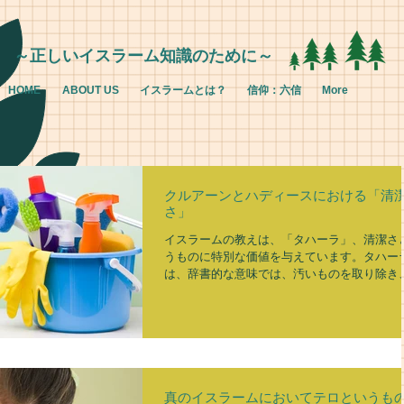
～正しいイスラーム知識のために～
HOME
ABOUT US
イスラームとは？
信仰：六信
More
クルアーンとハディースにおける「清
さ」
イスラームの教えは、「タハーラ」、清潔さ
うものに特別な価値を与えています。タハー
は、辞書的な意味では、汚いものを取り除き
れらから遠ざかっていることです。専門的な
では、タハーラとは、礼拝の妨げになる精神
れ、そして物質的汚れを清める、ということ
味します。...
真のイスラームにおいてテロというも