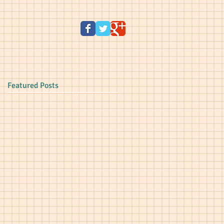
Featured Posts
潔
とい
ラと
、そ
意味
的穢
を意
のは