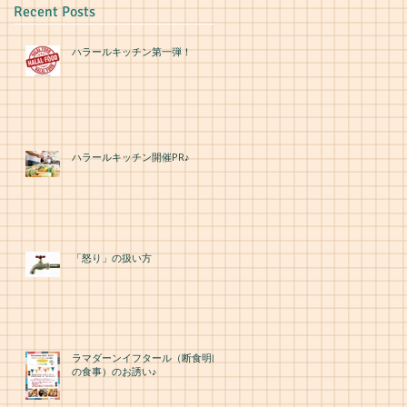
Recent Posts
られ
ハラールキッチン第一弾！
の意
行
いた
怒り
う、
ハラールキッチン開催PR♪
お言
）の
テー
「怒り」の扱い方
るこ
。
も、
つか
ラマダーンイフタール（断食明け
の食事）のお誘い♪