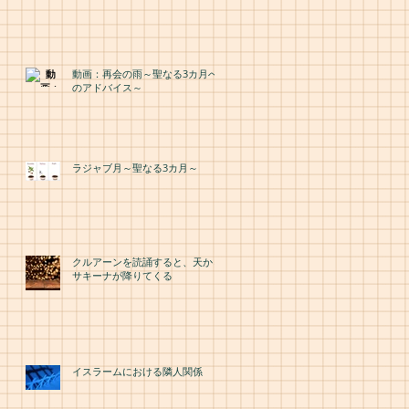
動画：再会の雨～聖なる3カ月へ
のアドバイス～
ラジャブ月～聖なる3カ月～
クルアーンを読誦すると、天から
サキーナが降りてくる
イスラームにおける隣人関係